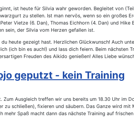
nnt, ist heute für Silvia wahr geworden. Begleitet von (Teil
arzgurt zu stellen. Ist man nervös, wenn so ein großes Er
Peter Vietze (6. Dan), Thomas Eichhorn (4. Dan) und Hike B
n sein, der Silvia vom Herzen gefallen ist.
as du heute gezeigt hast. Herzlichen Glückwunsch! Auch unte
 dich (ich bin es auch!) und lass dich feiern. Beim nächste
ersartigen Freuden des Aikido genießen! Alles Liebe wünsch
jo geputzt - kein Training
tt. Zum Ausgleich treffen wir uns bereits um 18.30 Uhr im D
er zu schließen), fixieren und säubern. Das Ganze wird mit
h mehr Spaß macht dann das nächste Training auf frischen 